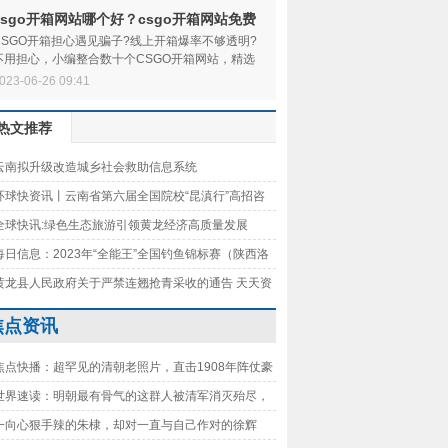
csgo开箱网站哪个好？csgo开箱网站免费
抽一次是真的吗？
CSGO开箱担心遇见骗子?线上开箱爆率不够透明?
不用担心，小编整合数十个CSGO开箱网站，精选
出良心靠谱又爆率高的网站汇总分享。新手注册还
023-06-26 09:41
能
热文推荐
云南拟升级改造城乡社会救助信息系统
环球快资讯丨云南省第六届全国院校“昆滇行”高招咨
大理专场活动举行
全球快讯:绿色生态旅游引领黄龙经济高质量发展
每日信息：2023年“全能王”全国钓鱼锦标赛（陕西洛
）成功举办
黄龙县人民政府关于严禁连翘抢青采收的通告 天天资
焦点资讯
焦点快播：超罕见的清朝老照片，直击1908年阵仗豪
光绪皇帝葬礼
世界速读：明朝最有骨气的这群人被清军消灭殆尽，
至今很多人不知道他们
一向心狠手辣的朱棣，却对一直与自己作对的徐辉
网开一面-当前简讯