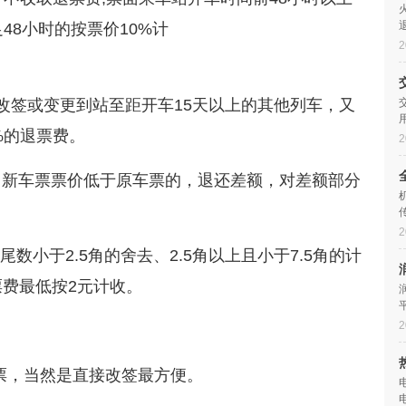
48小时的按票价10%计
2
，改签或变更到站至距开车15天以上的其他列车，又
%的退票费。
2
，新车票票价低于原车票的，退还差额，对差额部分
。
2
数小于2.5角的舍去、2.5角以上且小于7.5角的计
票费最低按2元计收。
2
票，当然是直接改签最方便。