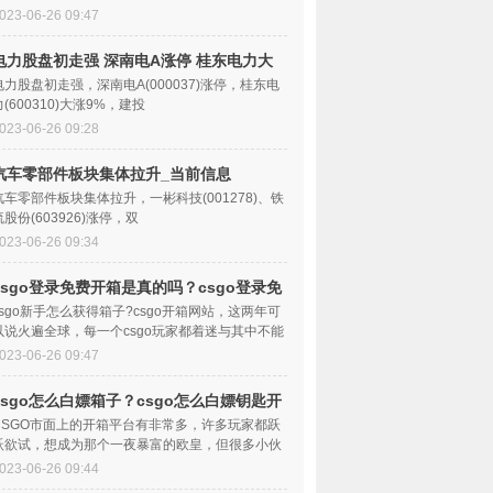
023-06-26 09:47
电力股盘初走强 深南电A涨停 桂东电力大
涨9%
电力股盘初走强，深南电A(000037)涨停，桂东电
力(600310)大涨9%，建投
023-06-26 09:28
汽车零部件板块集体拉升_当前信息
汽车零部件板块集体拉升，一彬科技(001278)、铁
流股份(603926)涨停，双
023-06-26 09:34
csgo登录免费开箱是真的吗？csgo登录免
费领皮肤靠谱吗？
csgo新手怎么获得箱子?csgo开箱网站，这两年可
以说火遍全球，每一个csgo玩家都着迷与其中不能
自拔，csgo官方开箱手续繁琐，因而第三方开箱
023-06-26 09:47
csgo怎么白嫖箱子？csgo怎么白嫖钥匙开
箱子？
CSGO市面上的开箱平台有非常多，许多玩家都跃
跃欲试，想成为那个一夜暴富的欧皇，但很多小伙
伴都不知道哪些开箱平台靠谱，而小编玩了几年的
023-06-26 09:44