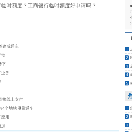
请临时额度？工商银行临时额度好申请吗？
2
道建成通车
1
行动
2
持平
询会
3
下业务
4
？
南站
5
讯
直接线上支付
有4个地铁项目通车
1
华的
广应用
2
为何
3
增加
祖，