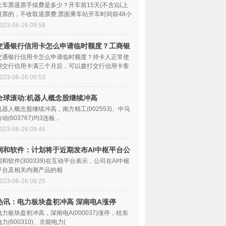
划算？
火车票退票手续费是多少？开车前15天(不含)以上
退票的，不收取退票费;票面乘车站开车时间前48小
时以上的按票价5%计，24小时以上、不足48小
023-06-26 09:58
交通银行信用卡怎么申请临时额度？工商银
行临时额度好申请吗？
交通银行信用卡怎么申请临时额度？持卡人正常使
用交行信用卡满三个月后，可以拨打交行信用卡客
服热线400-800-9888，像客服人员提供卡号、身
023-06-26 09:53
全球滚动:机器人概念股继续冲高
机器人概念股继续冲高，南方精工(002553)、中马
传动(603767)均3连板，
023-06-26 09:46
润和软件：计划将于近期发布AI中枢平台公
测版本-世界播报
润和软件(300339)在互动平台表示，公司在AI中枢
平台及相关内测产品的相
023-06-26 09:25
热讯：电力板块盘初冲高 深南电A涨停
电力板块盘初冲高，深南电A(000037)涨停，桂东
电力(600310)、京能电力(