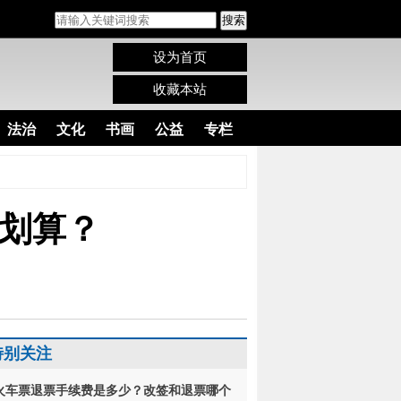
搜索
设为首页
收藏本站
法治
文化
书画
公益
专栏
划算？
特别关注
火车票退票手续费是多少？改签和退票哪个