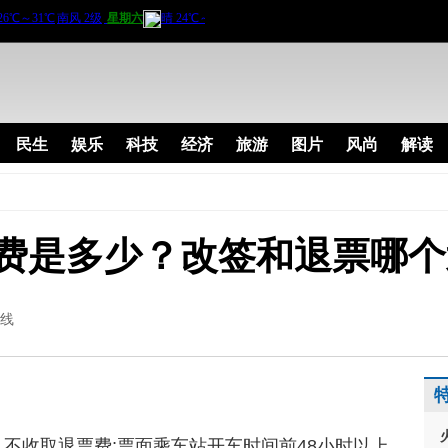
民生
娱乐
科技
经济
旅游
图片
风尚
解读
费是多少？改签和退票哪个
线
，不收取退票费;票面乘车站开车时间前48小时以上