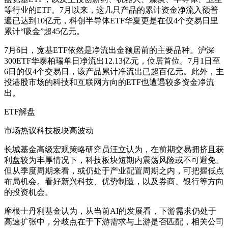
等行业的ETF。7月以来，这几只产品的累计资金净流入额普
遍已达到10亿元，科创半导体ETF华夏更是在仅4个交易日里
累计“吸金”超45亿元。
7月6日，宽基ETF依然是净流出金额居前的主要品种。沪深
300ETF华泰柏瑞单日净流出12.13亿元，位居首位。7月1日至
6日的仅4个交易日，该产品累计净流出已超百亿元。此外，主
投港股市场的科技和互联网方向的ETF也遭遇较多资金净流
出。
ETF解盘
市场热议科技板块高波动
长城基金高级宏观策略研究员汪立认为，在前期交易拥挤且获
利盘较为丰厚情况下，科技板块短期内震荡风险或不可避免。
但从季度周期来看，或仍处于产业配置周期之内，可把握低点
布局机会。看好新兴科技、优势制造，以及券商、银行等方向
的投资机会。
摩根士丹利基金认为，从当前AI的发展看，下游需求仍处于
高速扩张中，分歧点在于下游需求与上游是否匹配，相关公司