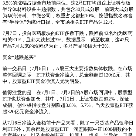
3.5%的涨幅占据全市场前两位。这2只ETF均跟踪上证科创板
半导体材料设备主题指数，共包含30只成分股，前两大成分股
为华海清科、中微公司，权重占比都超10%。按照指数名称含
有“半导体”为统计口径，全市场相关ETF产品达12只。
7月7日，投向医药板块的ETF多数下跌，跌幅前42名均为医药
相关ETF，且都大跌超过3%。数据显示，截至收盘，这42只
产品7月以来的涨幅仍为正，多只产品涨幅大于3%。
资金“越跌越买”
前一交易日（7月6日），A股三大主要指数集体收跌。在市场
整体回调之际，ETF获资金净流入，总金额超过120亿元。其
中，股票型ETF资金净流入尤为明显。
值得注意的是，在7月1日、7月2日的A股市场回调中，股票型
ETF也获资金加仓。其中，7月2日，上证指数跌超2%，深证
成指、创业板指收盘分别跌超3.8%、5.7%，当天股票型ETF获
超320亿元资金净流入。
从7月6日净流入金额前十产品来看，除了一只货基产品银华日
利ETF外，其余都是股票型ETF，涵盖跟踪中证1000指数的小
盘宽基ETF，以及主投创新药、机器人、煤炭、半导体、卫星