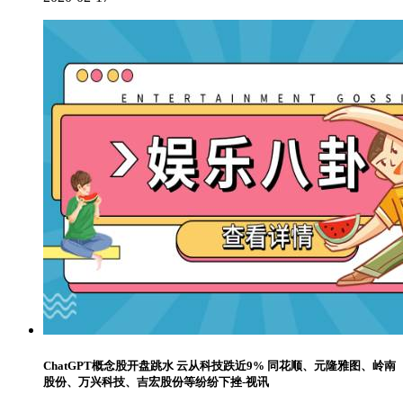
ChatGPT概念股开盘跳水 云从科技跌近9% 同花顺、元隆雅图、岭南
股份、万兴科技、吉宏股份等纷纷下挫-视讯