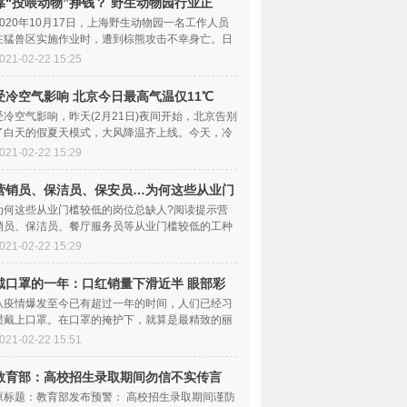
靠“投喂动物”挣钱？ 野生动物园行业正
在“十字路
2020年10月17日，上海野生动物园一名工作人员
在猛兽区实施作业时，遭到棕熊攻击不幸身亡。日
前，这一事件调查结果公布，9名相关责任人被处
021-02-22 15:25
受冷空气影响 北京今日最高气温仅11℃
受冷空气影响，昨天(2月21日)夜间开始，北京告别
了白天的假夏天模式，大风降温齐上线。今天，冷
空气带来的影响会更加明显，预计白天的最高
021-02-22 15:29
营销员、保洁员、保安员…为何这些从业门
槛较低的岗位总缺人？
为何这些从业门槛较低的岗位总缺人?阅读提示营
销员、保洁员、餐厅服务员等从业门槛较低的工种
之所以持续招工难，专业人士认为，一方面是受
021-02-22 15:29
戴口罩的一年：口红销量下滑近半 眼部彩
妆产品卖得好
从疫情爆发至今已有超过一年的时间，人们已经习
惯戴上口罩。在口罩的掩护下，就算是最精致的丽
人们，也减少了使用口红的频率。红星资本局从
021-02-22 15:51
教育部：高校招生录取期间勿信不实传言
切勿存侥幸心理
原标题：教育部发布预警： 高校招生录取期间谨防