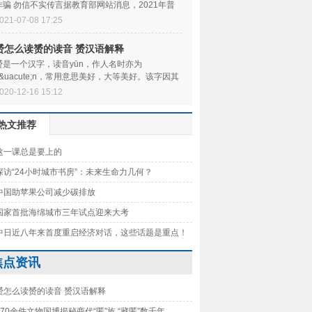
诈骗 勿信不实传言据教育部网站消息，2021年普
通高校招生录取工作即将开始，一些不法分子
021-07-08 17:25
赟怎么读赟的读音 赟汉语解释
赟是一个汉字，读音yūn，作人名时亦为
y&uacute;n，常用意思美好，大等美好。该字因其
由文、武、贝三字组成，古代&lsquo;贝&rsquo;指
020-12-16 15:12
lsquo
热文推荐
这一课总是要上的
探访“24小时城市书房”：未来生命力几何？
中国助苹果公司减少碳排放
国家首批海绵城市三年试点迎来大考
中日近八年来首度重启经济对话，这些话题是重点！
焦点资讯
赟怎么读赟的读音 赟汉语解释
170余件文物国博揭秘商代“匿”族 “藏匿”数千年