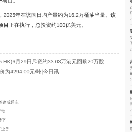
&E项目。
，2025年在该国日均产量约为16.2万桶油当量。该
2
项目正在执行，总投资约100亿美元。
2
.HK)6月29日斥资约33.03万港元回购20万股
为4294.00元/吨|今日讯
2
道建成通车
2
行动
持平
下业务