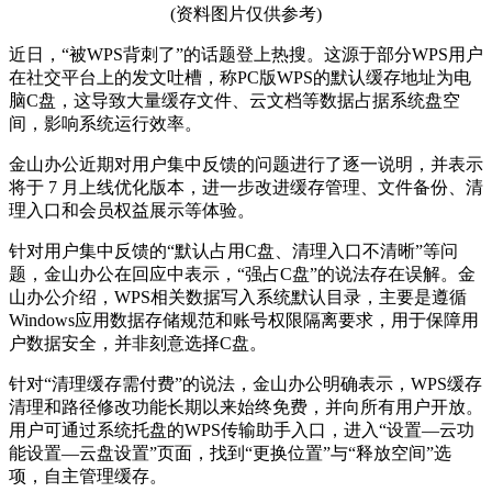
(资料图片仅供参考)
近日，“被WPS背刺了”的话题登上热搜。这源于部分WPS用户
在社交平台上的发文吐槽，称PC版WPS的默认缓存地址为电
脑C盘，这导致大量缓存文件、云文档等数据占据系统盘空
间，影响系统运行效率。
金山办公近期对用户集中反馈的问题进行了逐一说明，并表示
将于 7 月上线优化版本，进一步改进缓存管理、文件备份、清
理入口和会员权益展示等体验。
针对用户集中反馈的“默认占用C盘、清理入口不清晰”等问
题，金山办公在回应中表示，“强占C盘”的说法存在误解。金
山办公介绍，WPS相关数据写入系统默认目录，主要是遵循
Windows应用数据存储规范和账号权限隔离要求，用于保障用
户数据安全，并非刻意选择C盘。
针对“清理缓存需付费”的说法，金山办公明确表示，WPS缓存
清理和路径修改功能长期以来始终免费，并向所有用户开放。
用户可通过系统托盘的WPS传输助手入口，进入“设置—云功
能设置—云盘设置”页面，找到“更换位置”与“释放空间”选
项，自主管理缓存。