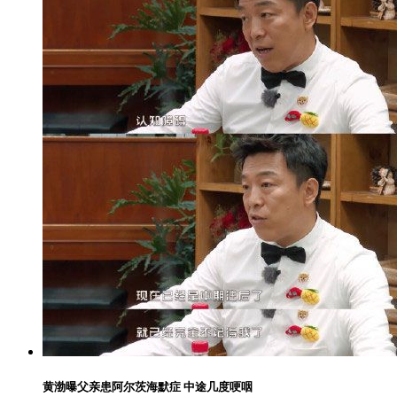
黄渤曝父亲患阿尔茨海默症 中途几度哽咽