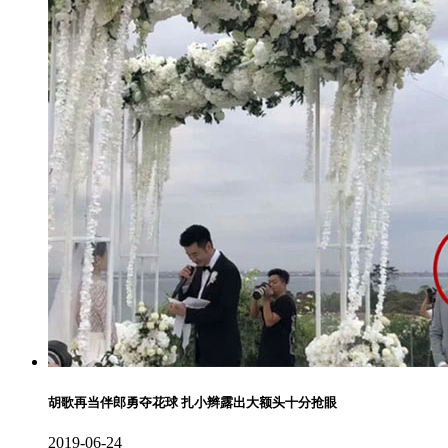
胡歌再当伴郎勇夺花球 扎小辫露出大额头十分抢眼
2019-06-24