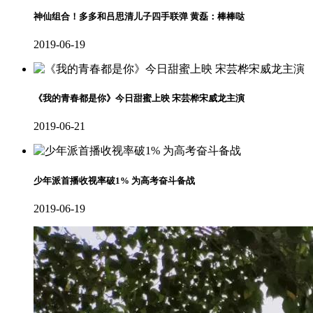
神仙组合！多多和吕思清儿子四手联弹 黄磊：棒棒哒
2019-06-19
《我的青春都是你》今日甜蜜上映 宋芸桦宋威龙主演
2019-06-21
少年派首播收视率破1% 为高考奋斗备战
2019-06-19