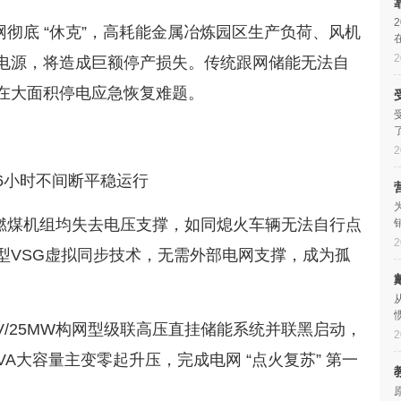
彻底 “休克”，高耗能金属冶炼园区生产负荷、风机
2
电源，将造成巨额停产损失。传统跟网储能无法自
在大面积停电应急恢复难题。
2
36小时不间断平稳运行
燃煤机组均失去电压支撑，如同熄火车辆无法自行点
2
型VSG虚拟同步技术，无需外部电网支撑，成为孤
V/25MW构网型级联高压直挂储能系统并联黑启动，
2
VA大容量主变零起升压，完成电网 “点火复苏” 第一