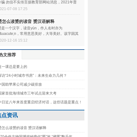
诈骗 勿信不实传言据教育部网站消息，2021年普
通高校招生录取工作即将开始，一些不法分子
021-07-08 17:25
赟怎么读赟的读音 赟汉语解释
赟是一个汉字，读音yūn，作人名时亦为
y&uacute;n，常用意思美好，大等美好。该字因其
由文、武、贝三字组成，古代&lsquo;贝&rsquo;指
020-12-16 15:12
lsquo
热文推荐
这一课总是要上的
探访“24小时城市书房”：未来生命力几何？
中国助苹果公司减少碳排放
国家首批海绵城市三年试点迎来大考
中日近八年来首度重启经济对话，这些话题是重点！
焦点资讯
赟怎么读赟的读音 赟汉语解释
170余件文物国博揭秘商代“匿”族 “藏匿”数千年