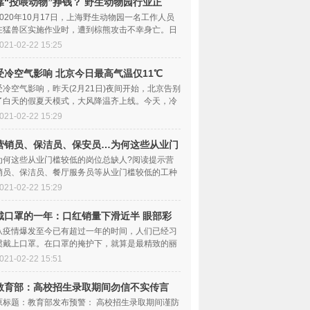
靠“投喂动物”挣钱？ 野生动物园行业正
在“十字路
2020年10月17日，上海野生动物园一名工作人员
在猛兽区实施作业时，遭到棕熊攻击不幸身亡。日
前，这一事件调查结果公布，9名相关责任人被处
021-02-22 15:25
受冷空气影响 北京今日最高气温仅11℃
受冷空气影响，昨天(2月21日)夜间开始，北京告别
了白天的假夏天模式，大风降温齐上线。今天，冷
空气带来的影响会更加明显，预计白天的最高
021-02-22 15:29
营销员、保洁员、保安员…为何这些从业门
槛较低的岗位总缺人？
为何这些从业门槛较低的岗位总缺人?阅读提示营
销员、保洁员、餐厅服务员等从业门槛较低的工种
之所以持续招工难，专业人士认为，一方面是受
021-02-22 15:29
戴口罩的一年：口红销量下滑近半 眼部彩
妆产品卖得好
从疫情爆发至今已有超过一年的时间，人们已经习
惯戴上口罩。在口罩的掩护下，就算是最精致的丽
人们，也减少了使用口红的频率。红星资本局从
021-02-22 15:51
教育部：高校招生录取期间勿信不实传言
切勿存侥幸心理
原标题：教育部发布预警： 高校招生录取期间谨防