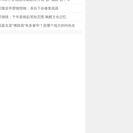
乾隆皇帝爱物惜物：亲自下命修复残器
景德镇：千年瓷都起笔绘宏图 唤醒文化记忆
国宴名菜“佛跳墙”有多奢华？是哪个地方的特色名