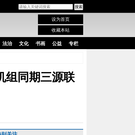
搜索
设为首页
收藏本站
法治
文化
书画
公益
专栏
机组同期三源联
特别关注