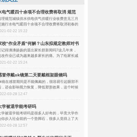
水电气暖四十余项不合理收费将取消 规范
收费行为
清理规范城镇供水供电供气供暖行业收费意见三月
起施行水电气暖四十余项不合理收费将取消初春的
大地，乍暖还寒。每天的开销看似不大，但一样
021-02-22 15:22
家校“作业矛盾”何解？山东拟规定教师对书
面作业全批全改
还记得沸沸扬扬的退出家长群新闻吗?这几年来，
批改作业已成为越来越多家长的痛。为了给家长减
负，多地陆续出台规定，明确要求教师亲自批改
021-02-22 15:24
感冒停戴ok镜第二天要戴框架眼镜吗
​ok镜在感冒期间是不能佩戴的，很容易引起眼部不
适，还会影响视力恢复，降低塑形效果，这个时候
一般都需要停戴一个星期左右的时间，等感冒好
022-03-28 12:47
大学被退学能考研吗
大学被退学能考研吗是很多人好奇的，毕竟大学作
为你步入社会前的一个垫脚石，很多人觉得上了大
学就没什么事情了，但是吧如果你严重违反了纪律
022-03-28 12:57