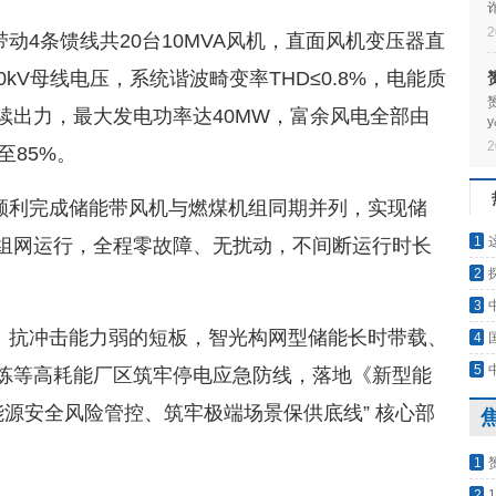
2
动4条馈线共20台10MVA风机，直面风机变压器直
kV母线电压，系统谐波畸变率THD≤0.8%，电能质
续出力，最大发电功率达40MW，富余风电全部由
2
至85%。
&
顺利完成储能带风机与燃煤机组同期并列，实现储
1
组网运行，全程零故障、无扰动，不间断运行时长
2
3
、抗冲击能力弱的短板，智光构网型储能长时带载、
4
5
炼等高耗能厂区筑牢停电应急防线，落地《新型能
升能源安全风险管控、筑牢极端场景保供底线” 核心部
1
2