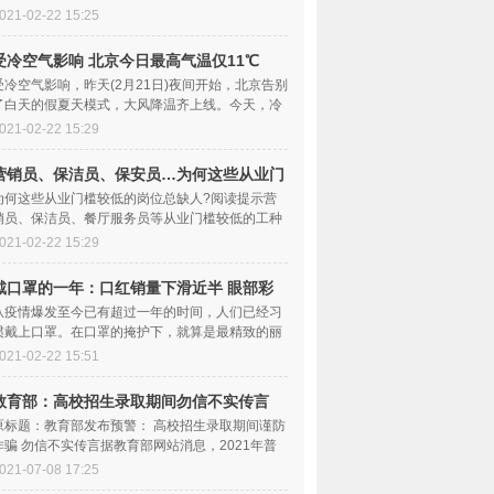
前，这一事件调查结果公布，9名相关责任人被处
021-02-22 15:25
受冷空气影响 北京今日最高气温仅11℃
受冷空气影响，昨天(2月21日)夜间开始，北京告别
了白天的假夏天模式，大风降温齐上线。今天，冷
空气带来的影响会更加明显，预计白天的最高
021-02-22 15:29
营销员、保洁员、保安员…为何这些从业门
槛较低的岗位总缺人？
为何这些从业门槛较低的岗位总缺人?阅读提示营
销员、保洁员、餐厅服务员等从业门槛较低的工种
之所以持续招工难，专业人士认为，一方面是受
021-02-22 15:29
戴口罩的一年：口红销量下滑近半 眼部彩
妆产品卖得好
从疫情爆发至今已有超过一年的时间，人们已经习
惯戴上口罩。在口罩的掩护下，就算是最精致的丽
人们，也减少了使用口红的频率。红星资本局从
021-02-22 15:51
教育部：高校招生录取期间勿信不实传言
切勿存侥幸心理
原标题：教育部发布预警： 高校招生录取期间谨防
诈骗 勿信不实传言据教育部网站消息，2021年普
通高校招生录取工作即将开始，一些不法分子
021-07-08 17:25