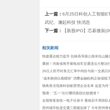
上一篇：
6月25日科创人工智能E
武纪、澜起科技 快消息
下一篇：
【新股IPO】芯碁微裝(09
快捷通达能力提升 拉林高等级公路米拉山隧
重磅！河南省将开展电动车交通违法大整治
26日人民币对美元汇率中间价与前一交易日
“成本跑得比规模快” 消费金融机构正收缩线
独角兽没现身科创板受理企业名单 这是为何
预测：“五一”出行哪些路段比较拥堵？
全国将签发统一电子社保卡 看病后不用排队
郑州城市轨道交通三期规划来了 今年郑州将