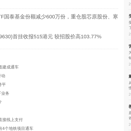
2
TF国泰基金份额减少600万份，重仓股芯原股份、寒
2
630)首挂收报515港元 较招股价高103.77%
2
道建成通车
行动
持平
下业务
2
？
直接线上支付
2
有4个地铁项目通车