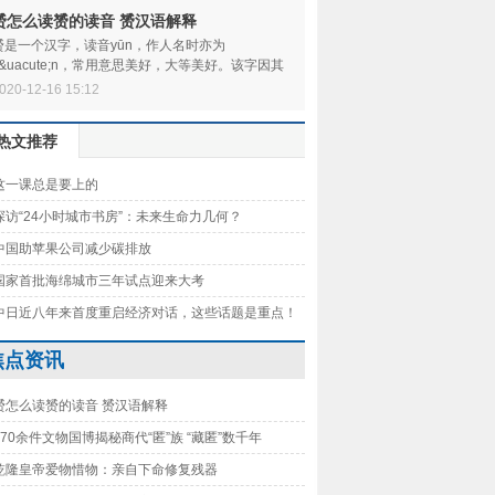
赟怎么读赟的读音 赟汉语解释
赟是一个汉字，读音yūn，作人名时亦为
y&uacute;n，常用意思美好，大等美好。该字因其
由文、武、贝三字组成，古代&lsquo;贝&rsquo;指
020-12-16 15:12
lsquo
热文推荐
这一课总是要上的
探访“24小时城市书房”：未来生命力几何？
中国助苹果公司减少碳排放
国家首批海绵城市三年试点迎来大考
中日近八年来首度重启经济对话，这些话题是重点！
焦点资讯
赟怎么读赟的读音 赟汉语解释
170余件文物国博揭秘商代“匿”族 “藏匿”数千年
乾隆皇帝爱物惜物：亲自下命修复残器