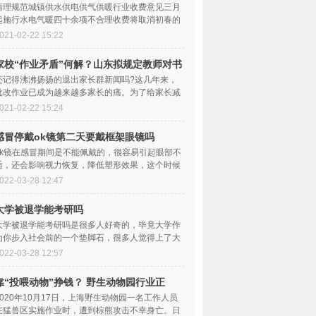
收费行为
清理规范城镇供水供电供气供暖行业收费意见三月
起施行水电气暖四十余项不合理收费将取消初春的
大地，乍暖还寒。每天的开销看似不大，但一样
021-02-22 15:22
家校“作业矛盾”何解？山东拟规定教师对书
面作业全批全改
还记得沸沸扬扬的退出家长群新闻吗?这几年来，
批改作业已成为越来越多家长的痛。为了给家长减
负，多地陆续出台规定，明确要求教师亲自批改
021-02-22 15:24
感冒停戴ok镜第二天要戴框架眼镜吗
​ok镜在感冒期间是不能佩戴的，很容易引起眼部不
适，还会影响视力恢复，降低塑形效果，这个时候
一般都需要停戴一个星期左右的时间，等感冒好
022-03-28 12:47
大学被退学能考研吗
大学被退学能考研吗是很多人好奇的，毕竟大学作
为你步入社会前的一个垫脚石，很多人觉得上了大
学就没什么事情了，但是吧如果你严重违反了纪律
022-03-28 12:57
靠“投喂动物”挣钱？ 野生动物园行业正
在“十字路
2020年10月17日，上海野生动物园一名工作人员
在猛兽区实施作业时，遭到棕熊攻击不幸身亡。日